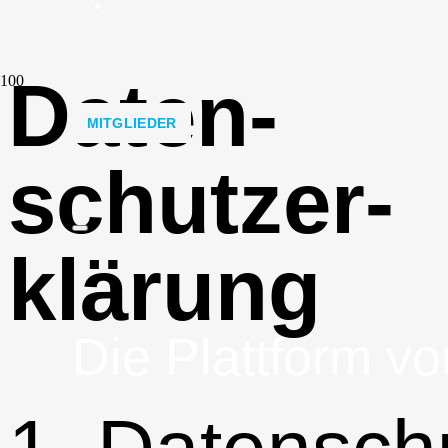
Da­ten­
MITGLIEDER
schutz­er­
klä­rung
Die Plattform vo