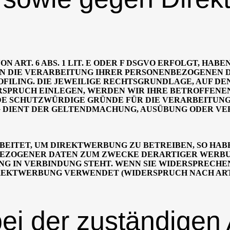
RT. 6 ABS. 1 LIT. E ODER F DSGVO ERFOLGT, HABEN
EN DIE VERARBEITUNG IHRER PERSONENBEZOGENEN D
OFILING. DIE JEWEILIGE RECHTSGRUNDLAGE, AUF D
RSPRUCH EINLEGEN, WERDEN WIR IHRE BETROFFEN
DE SCHUTZWÜRDIGE GRÜNDE FÜR DIE VERARBEITUNG 
G DIENT DER GELTENDMACHUNG, AUSÜBUNG ODER V
ITET, UM DIREKTWERBUNG ZU BETREIBEN, SO HABE
EZOGENER DATEN ZUM ZWECKE DERARTIGER WERBUNG
UNG IN VERBINDUNG STEHT. WENN SIE WIDERSPRECH
KTWERBUNG VERWENDET (WIDERSPRUCH NACH ART. 2
ei der zuständigen